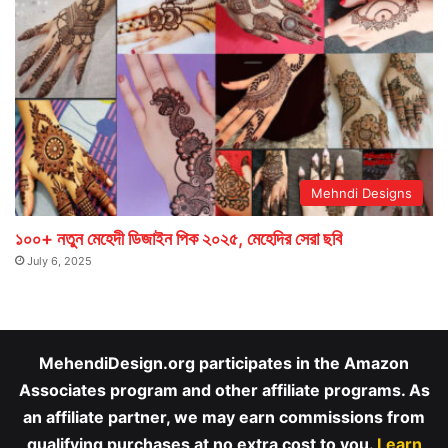
Mehndi Designs
১০০+ নতুন মেহেদী ডিজাইন পিক ২০২৫, মেহেদির সেরা ছবি
July 6, 2025
MehendiDesign.org participates in the Amazon
Associates program and other affiliate programs. As
an affiliate partner, we may earn commissions from
qualifying purchases at no extra cost to you.
Learn