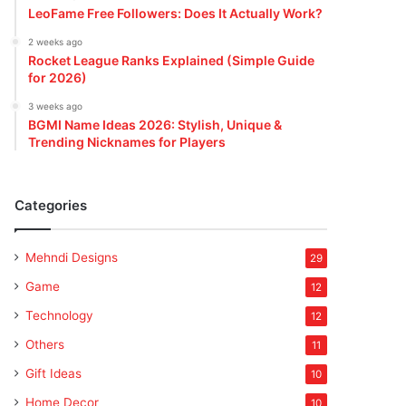
LeoFame Free Followers: Does It Actually Work?
2 weeks ago
Rocket League Ranks Explained (Simple Guide
for 2026)
3 weeks ago
BGMI Name Ideas 2026: Stylish, Unique &
Trending Nicknames for Players
Categories
Mehndi Designs
29
Game
12
Technology
12
Others
11
Gift Ideas
10
Home Decor
10