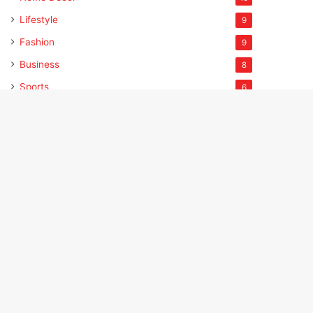
Lifestyle
9
Fashion
9
Business
8
Sports
6
Deals
4
Travel
3
Beauty
12
Nails
5
Makeup
2
Fragrance
2
Haircare
1
Health
2
Kitchen Gadgets
1