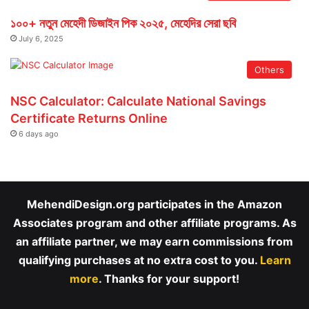
১০০+ নতুন মেহেদী ডিজাইন পিক ২০২৫, মেহেদির সেরা ছবি
July 6, 2025
Others
NSC Calculator: Calculate National Savings
Certificate Returns Online
6 days ago
MehendiDesign.org participates in the Amazon
Associates program and other affiliate programs. As
an affiliate partner, we may earn commissions from
qualifying purchases at no extra cost to you.
Learn
more
. Thanks for your support!